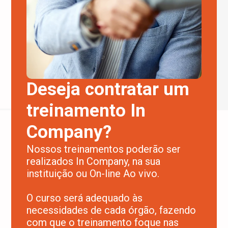
Deseja contratar um
treinamento In
Company?
Nossos treinamentos poderão ser
realizados In Company, na sua
instituição ou On-line Ao vivo.
O curso será adequado às
necessidades de cada órgão, fazendo
com que o treinamento foque nas