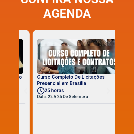
AGENDA
Disp
nico
Curso Completo De Licitações
Cont
Presencial em Brasília
ao vi
25 horas
1
Data: 22 A 25 De Setembro
Data: