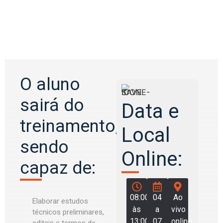
O aluno
sairá do
Data e
treinamento,
Local
sendo
Online:
capaz de:
08:00
04
Ao
Elaborar estudos
às
a
vivo
técnicos preliminares,
13:00
07
online