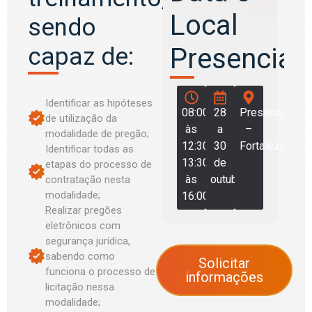
Local
sendo
capaz de:
Presencial:
Identificar as hipóteses
08:00
28
Presencial
de utilização da
às
a
–
modalidade de pregão;
12:30
30
Fortaleza/CE
Identificar todas as
13:30
de
etapas do processo de
às
outubro
contratação nesta
modalidade;
16:00
Realizar pregões
eletrônicos com
segurança jurídica,
sabendo como
Solicitar
funciona o processo de
informações
licitação nessa
modalidade;