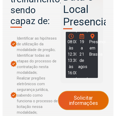
Local
sendo
capaz de:
Presencial:
Identificar as hipóteses
08:00
19
Presencial
de utilização da
às
a
em
modalidade de pregão;
12:30
21
Brasília
Identificar todas as
13:30
de
etapas do processo de
às
agosto
contratação nesta
modalidade;
16:00
Realizar pregões
eletrônicos com
segurança jurídica,
sabendo como
Solicitar
funciona o processo de
informações
licitação nessa
modalidade;