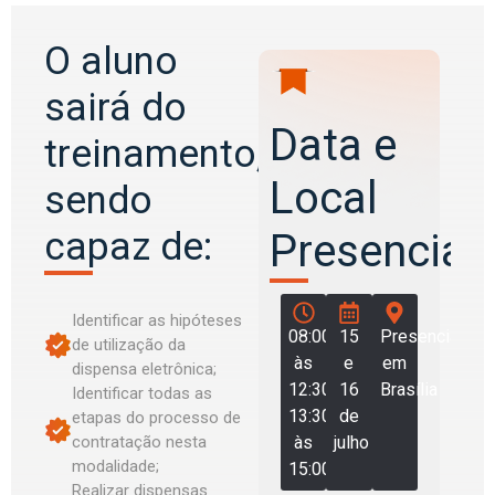
O aluno
sairá do
Data e
treinamento,
Local
sendo
capaz de:
Presencial:
Identificar as hipóteses
08:00
15
Presencial
de utilização da
às
e
em
dispensa eletrônica;
12:30
16
Brasília
Identificar todas as
13:30
de
etapas do processo de
às
julho
contratação nesta
modalidade;
15:00
Realizar dispensas