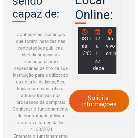
Local
sendo
capaz de:
Online:
Conhecer as mudanças
08:00
07
Ao
que foram inseridas nas
às
a
vivo
contratações públicas;
13:00
11
online
Identificar quais as
de
mudanças serão
dezembro
necessárias dentro da sua
instituição para a utilização
da nova lei de licitações;
Implantar novas rotinas
administrativas nos
Solicitar
processos de compras;
informações
Conhecer o funcionamento
da contratação pública
com os ditames da lei
14.133/2021;
Entender o funcionamento